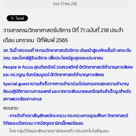
Vol.71 No.218
วารสารกรมวิทยาศาสตร์บริการ ปีที่ 71 ฉบับที่ 218 ประจำ
เดือน มกราคม ปีที่พิมพ์ 2565
วศ. วันนี้ ทศวรรษที่ 14 กรมวิทยาศาสตร์บริการ เดินหน้าสู่องค์กรชั้นนำ ยกระดับ
วทน. ตอบโจทย์ผู้รับบริการ เพื่อประโยชน์สูงสุดของประชาชน
People in focus คุณจันทรัตน์ วรสรรพวิทย์ นักวิทยาศาสตร์ชำนาญการพิเศษ
และ ดร.จรูญ จันทร์สมบูรณ์ นักวิทยาศาสตร์ชำนาญการพิเศษ
Special guest ความสำเร็จจากการเข้ามาร่วมโปรแกรมทดสอบความชำนาญ
ห้องปฏิบัติการทางการแพทย์ และจากการพัฒนาคอนกรีตแห้งสำเร็จรูปสำหรับ
สภาพแวดล้อมทางทะเล
สรรสาระ
•
การจัดทำตราสัญลักษณ์กระทรวง กระทรวงการอุดมศึกษา วิทยาศาสตร์
วิจัยและนวัตกรรม จากวัสดุเซรามิกเนื้อพอร์ซเลน
โดย กลุ่มวิจัยและพัฒนาเซรามิกและแก้ว กองเทคโนโลยีชุมชน