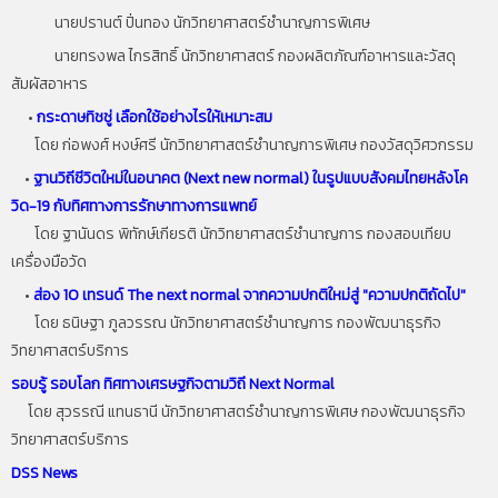
นายปรานต์ ปิ่นทอง นักวิทยาศาสตร์ชำนาญการพิเศษ
นายทรงพล ไกรสิทธิ์ นักวิทยาศาสตร์ กองผลิตภัณฑ์อาหารและวัสดุ
สัมผัสอาหาร
•
กระดาษทิชชู่ เลือกใช้อย่างไรให้เหมาะสม
โดย ก่อพงศ์ หงษ์ศรี นักวิทยาศาสตร์ชำนาญการพิเศษ กองวัสดุวิศวกรรม
•
ฐานวิถีชีวิตใหม่ในอนาคต (Next new normal) ในรูปแบบสังคมไทยหลังโค
วิด-19 กับทิศทางการรักษาทางการแพทย์
โดย ฐานันดร พิทักษ์เกียรติ นักวิทยาศาสตร์ชำนาญการ กองสอบเทียบ
เครื่องมือวัด
•
ส่อง 10 เทรนด์ The next normal จากความปกติใหม่สู่ "ความปกติถัดไป"
โดย ธนิษฐา ภูลวรรณ นักวิทยาศาสตร์ชำนาญการ กองพัฒนาธุรกิจ
วิทยาศาสตร์บริการ
รอบรู้ รอบโลก ทิศทางเศรษฐกิจตามวิถี Next Normal
โดย สุวรรณี แทนธานี นักวิทยาศาสตร์ชำนาญการพิเศษ กองพัฒนาธุรกิจ
วิทยาศาสตร์บริการ
DSS News