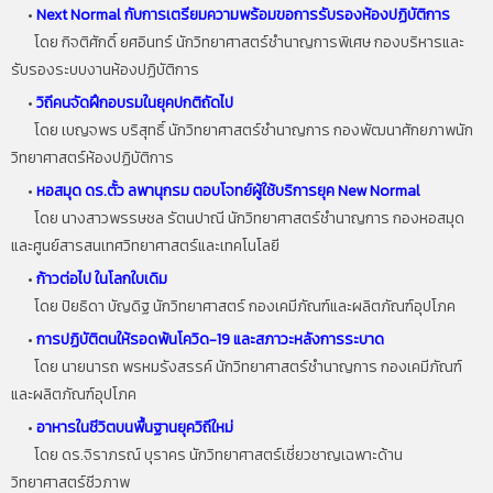
•
Next Normal กับการเตรียมความพร้อมขอการรับรองห้องปฏิบัติการ
โดย
กิจติศักดิ์
ยศอินทร์
นักวิทยาศาสตร์ชำนาญการพิเศษ
กองบริหารและ
รับรองระบบงานห้องปฏิบัติการ
•
วิถีคนจัดฝึกอบรมในยุคปกติถัดไป
โดย เบญจพร บริสุทธิ์ นักวิทยาศาสตร์ชำนาญการ กองพัฒนาศักยภาพนัก
วิทยาศาสตร์ห้องปฏิบัติการ
•
หอสมุด ดร.ตั้ว ลพานุกรม ตอบโจทย์ผู้ใช้บริการยุค New Normal
โดย นางสาวพรรษชล รัตนปาณี นักวิทยาศาสตร์ชำนาญการ กองหอสมุด
และศูนย์สารสนเทศวิทยาศาสตร์และเทคโนโลยี
•
ก้าวต่อไป ในโลกใบเดิม
โดย
ปิยธิดา
บัญดิฐ
นักวิทยาศาสตร์
กองเคมีภัณฑ์และผลิตภัณฑ์อุปโภค
•
การปฏิบัติตนให้รอดพ้นโควิด-19 และสภาวะหลังการระบาด
โดย นายนารถ พรหมรังสรรค์ นักวิทยาศาสตร์ชำนาญการ กองเคมีภัณฑ์
และผลิตภัณฑ์อุปโภค
•
อาหารในชีวิตบนพื้นฐานยุควิถีใหม่
โดย ดร.จิราภรณ์ บุราคร นักวิทยาศาสตร์เชี่ยวชาญเฉพาะด้าน
วิทยาศาสตร์ชีวภาพ