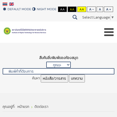
DEFAULT MODE
NIGHT MODE
AA
AA
AA
A -
A
A +
Select Language
▼
สืบค้นสิ่งพิมพ์ของห้องสมุด
ค้นหา
หนังสือ/วารสาร
บทความ
คุณอยู่ที่:
หน้าแรก
ติดต่อเรา