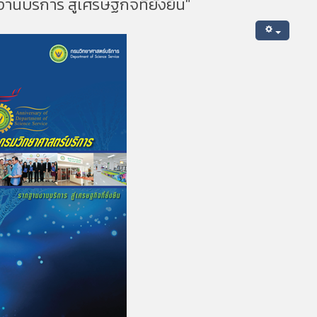
นบริการ สู่เศรษฐกิจที่ยั่งยืน"