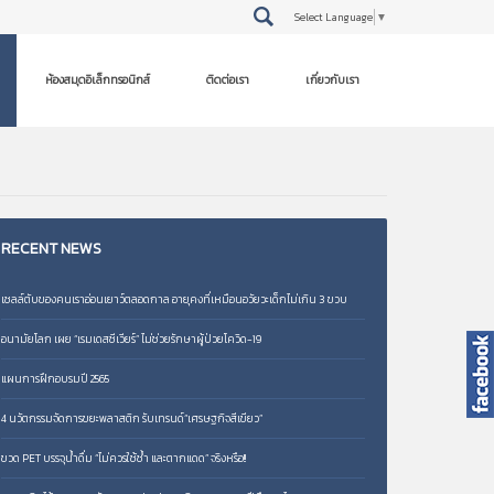
Select Language
▼
ห้องสมุดอิเล็กทรอนิกส์
ติดต่อเรา
เกี่ยวกับเรา
RECENT
NEWS
เซลล์ตับของคนเราอ่อนเยาว์ตลอดกาล อายุคงที่เหมือนอวัยวะเด็กไม่เกิน 3 ขวบ
อนามัยโลก เผย “เรมเดสซีเวียร์” ไม่ช่วยรักษาผู้ป่วยโควิด-19
แผนการฝึกอบรมปี 2565
4 นวัตกรรมจัดการขยะพลาสติก รับเทรนด์“เศรษฐกิจสีเขียว”
ขวด PET บรรจุน้ำดื่ม “ไม่ควรใช้ซ้ำ และตากแดด” จริงหรือ!!