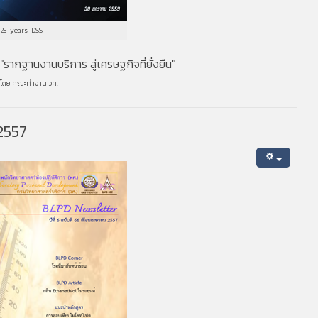
125_years_DSS
รากฐานงานบริการ สู่เศรษฐกิจที่ยั่งยืน"
ำโดย
คณะทำงาน วศ.
 2557